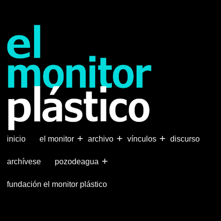
Pasar
al
contenido
principal
+
+
+
inicio
el monitor
archivo
vínculos
discurso
+
archívese
pozodeagua
fundación el monitor plástico