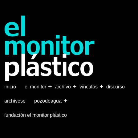
Pasar
al
contenido
principal
+
+
+
inicio
el monitor
archivo
vínculos
discurso
+
archívese
pozodeagua
fundación el monitor plástico