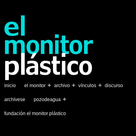
Pasar
al
contenido
principal
+
+
+
inicio
el monitor
archivo
vínculos
discurso
+
archívese
pozodeagua
fundación el monitor plástico