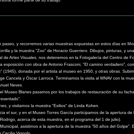
ersona forme parte de su trabajo.
e paseo, y recorremos varias muestras expuestas en estos días en Mo
illa y la muestra "Zoo" de Horacio Guerriero. Dibujos, pinturas, y un
 de Artes Visuales, nos detenemos en la Fotogalería del Centro de F
a exposición con obra de Antonio Frasconi, "El camino verdadero", con
(1945), donada por el artista al museo en 1950, y otras obras. Subimo
rge Cancela y Óscar Larroca. Terminamos la visita al MNAV con la mues
anuel Neves.
el Museo Blanes pasamos por los trabajos de restauración de su facha
resentado".
es, y visitamos la muestra "Exilios" de Linda Kohen.
a el sur, y en el Museo Torres García participamos de la apertura de l
a Rodrigo, acerca de esta muestra, en el programa del 1 de julio).
e Municipal, asistimos a la apertura de la muestra "50 años del Golpe
 Cecilia Vignolo.