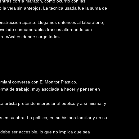
ientras corría maratón, como ocurrió con las
o la veía sin anteojos. La técnica usada fue la suma de
nstrucción aparte. Llegamos entonces al laboratorio,
revelado e innumerables frascos alternando con
fía: «Acá es donde surge todo».
iani conversa con El Monitor Plástico.
forma de trabajo, muy asociada a hacer y pensar en
 artista pretende interpelar al público y a sí misma; y
n su obra. Lo político, en su historia familiar y en su
e debe ser accesible, lo que no implica que sea