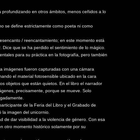
á profundizando en otros ámbitos, menos ceñidos a lo
e no se define estrictamente como poeta ni como
 desencanto / reencantamiento; en este momento está
. Dice que se ha perdido el sentimiento de lo mágico.
ntales para su práctica en la fotografía, pero también
s. La imágenes fueron capturadas con una cámara
nando el material fotosensible ubicado en la cara
os objetos que están quietos. En el libro el narrador
mágenes, precisamente, porque se mueve. Solo
segadamente.
articipante de la Feria del Libro y el Grabado de
 la imagen del unicornio.
de dar visibilidad a la violencia de género. Con esa
en otro momento histórico solamente por su