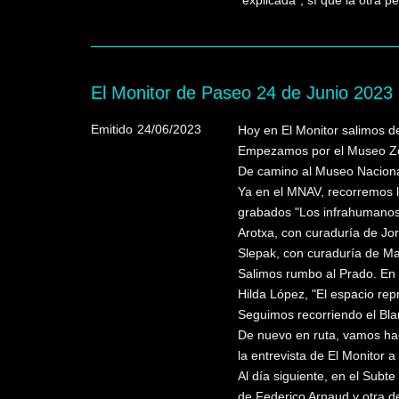
"explicada"; sí que la otra p
El Monitor de Paseo 24 de Junio 2023
Emitido
24/06/2023
Hoy en El Monitor salimos d
Empezamos por el Museo Zorr
De camino al Museo Nacional
Ya en el MNAV, recorremos l
grabados "Los infrahumanos" 
Arotxa, con curaduría de Jo
Slepak, con curaduría de M
Salimos rumbo al Prado. En 
Hilda López, "El espacio rep
Seguimos recorriendo el Blan
De nuevo en ruta, vamos haci
la entrevista de El Monitor 
Al día siguiente, en el Subt
de Federico Arnaud y otra de