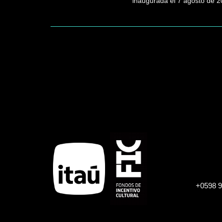
inaugurada el 7 agosto de 2
Paginación
+0598 9