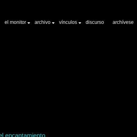
el monitor
archivo
vínculos
discurso
archívese
+
+
+
abra clave "Fotografía"
el encantamiento.