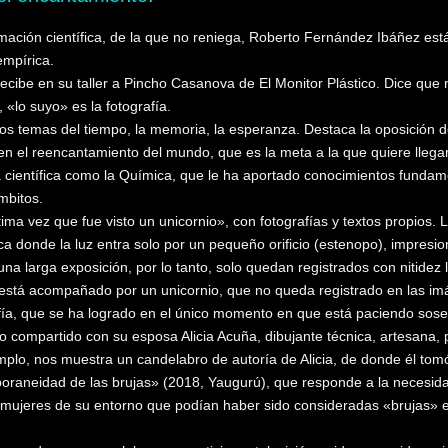
ación científica, de la que no reniega, Roberto Fernández Ibáñez est
empírica.
recibe en su taller a Pincho Casanova de El Monitor Plástico. Dice qu
 «lo suyo» es la fotografía.
los temas del tiempo, la memoria, la esperanza. Destaca la oposición
en el reencantamiento del mundo, que es la meta a la que quiere llegar
a científica como la Química, que le ha aportado conocimientos fundame
mbitos.
tima vez que fue visto un unicornio», con fotografías y textos propio
a donde la luz entra solo por un pequeño orificio (estenopo), impresio
na larga exposición, por lo tanto, solo quedan registrados con nitidez l
 está acompañado por un unicornio, que no queda registrado en las i
afía, que se ha logrado en el único momento en que está paciendo so
o compartido con su esposa Alicia Acuña, dibujante técnica, artesana, p
lo, nos muestra un candelabro de autoría de Alicia, de donde él tomó
raneidad de las brujas» (2018, Yaugurú), que responde a la necesidad 
 mujeres de su entorno que podían haber sido consideradas «brujas» 