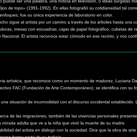
o puede ser una palabra, una noticia en televisión, o ideas surgidas m
jos de topo» (1991-1992). En ellas fotografió su cotidianeidad tal com
enfoques; fue su única experiencia de laboratorio en color.
ho sigue al artista por un camino a través de los árboles hasta una co
adoras, mesas con escuadras, cajas de papel fotográfico, cubetas de 
 Nacional. El artista reconoce estar cómodo en ese recinto, y nos con
oria artística, que reconoce como un momento de madurez, Luciana Dam
lectivo FAC (Fundación de Arte Contemporáneo); se identifica con su 
una situación de incomodidad con el discurso occidental establecido. La
rca de las migraciones; también de las vivencias personales presentes e
a mirada adulta que ve a la niña que vivió la muerte de su madre.
bilidad del artista en diálogo con la sociedad. Dice que la obra de art