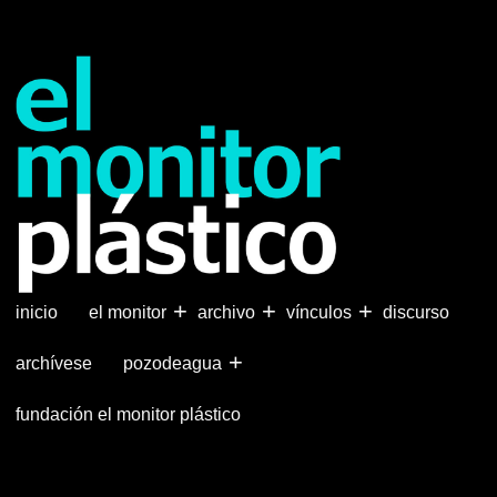
Pasar
al
contenido
principal
+
+
+
inicio
el monitor
archivo
vínculos
discurso
+
archívese
pozodeagua
fundación el monitor plástico