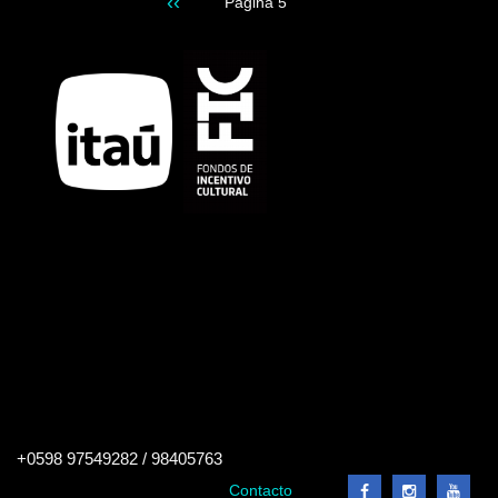
Página
‹‹
Página 5
Paginación
anterior
Buscar
+0598 97549282 / 98405763
en
el
Contacto