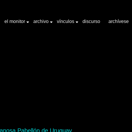
el monitor
archivo
vínculos
discurso
archívese
+
+
+
abra clave "Crear lenguaje"
anosa Pabellón de Uruguay