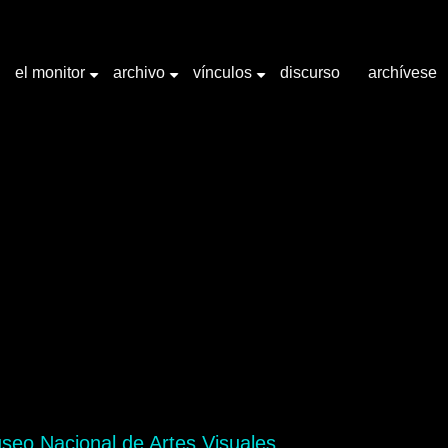
el monitor
archivo
vínculos
discurso
archívese
+
+
+
abra clave "Lápiz"
Museo Nacional de Artes Visuales