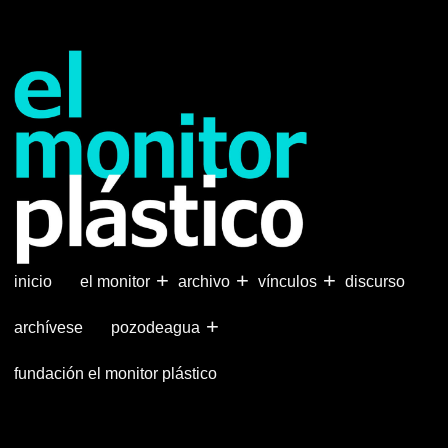
Pasar
al
contenido
principal
+
+
+
inicio
el monitor
archivo
vínculos
discurso
+
archívese
pozodeagua
fundación el monitor plástico