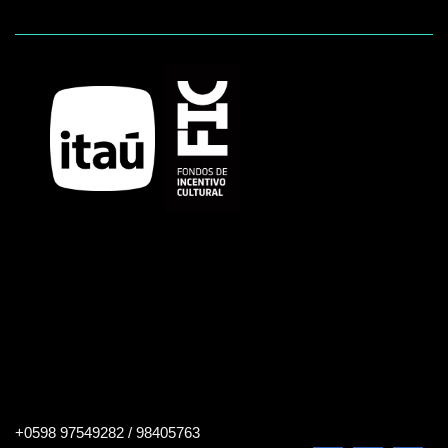
Buscar
+0598 97549282 / 98405763
en