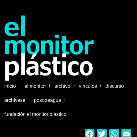
Pasar
al
contenido
principal
+
+
+
inicio
el monitor
archivo
vínculos
discurso
+
archívese
pozodeagua
fundación el monitor plástico
Faceboo
Twitter
Wha
E