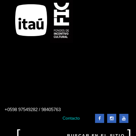
Buscar
+0598 97549282 / 98405763
en
el
Contacto
sitio
Buscar