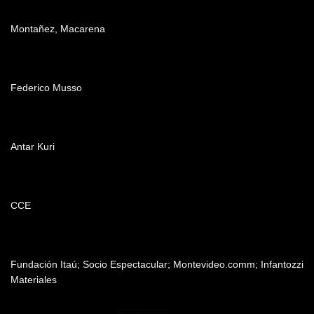
Producción
Montañez, Macarena
Edición
Federico Musso
Música
Antar Kuri
Agradecimientos
CCE
Patrocinadores y auspiciantes
Fundación Itaú; Socio Espectacular; Montevideo.comm; Infantozzi
Materiales