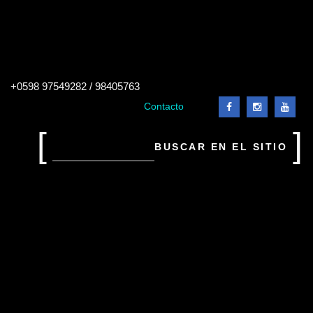
Buscar
+0598 97549282 / 98405763
en
el
Contacto
sitio
Buscar
en
el
sitio