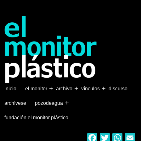
Pasar
al
contenido
principal
+
+
+
inicio
el monitor
archivo
vínculos
discurso
+
archívese
pozodeagua
fundación el monitor plástico
Faceboo
Twitter
Wha
E