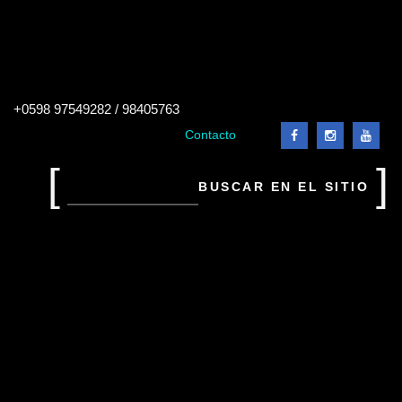
Buscar
+0598 97549282 / 98405763
en
el
Contacto
sitio
Buscar
en
el
sitio