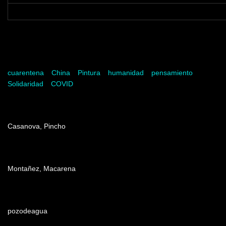
Palabras clave
cuarentena
China
Pintura
humanidad
pensamiento
Solidaridad
COVID
Dirección
Casanova, Pincho
Producción
Montañez, Macarena
Edición
pozodeagua