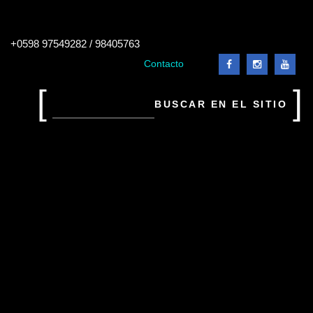
Buscar
+0598 97549282 / 98405763
en
el
Contacto
sitio
Buscar
en
el
sitio