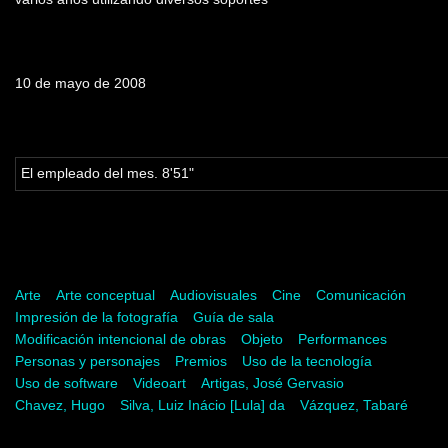
Fecha de emisión
10 de mayo de 2008
Tabla de contenidos
El empleado del mes. 8'51"
Palabras clave
Arte
Arte conceptual
Audiovisuales
Cine
Comunicación
Impresión de la fotografía
Guía de sala
Modificación intencional de obras
Objeto
Performances
Personas y personajes
Premios
Uso de la tecnología
Uso de software
Videoart
Artigas, José Gervasio
Chavez, Hugo
Silva, Luiz Inácio [Lula] da
Vázquez, Tabaré