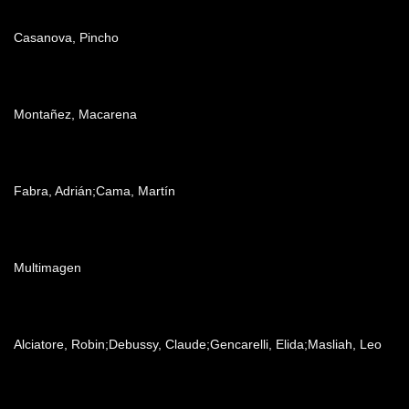
Dirección
Casanova, Pincho
Producción
Montañez, Macarena
Edición
Fabra, Adrián;Cama, Martín
Post producción
Multimagen
Música
Alciatore, Robin;Debussy, Claude;Gencarelli, Elida;Masliah, Leo
Patrocinadores y auspiciantes