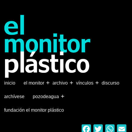
Pasar
al
contenido
principal
+
+
+
inicio
el monitor
archivo
vínculos
discurso
+
archívese
pozodeagua
fundación el monitor plástico
Faceboo
Twitter
Wha
E