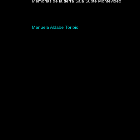
Memorias de la tierra Sala Subte Montevideo
Artista del programa
Manuela Aldabe Toribio
Video