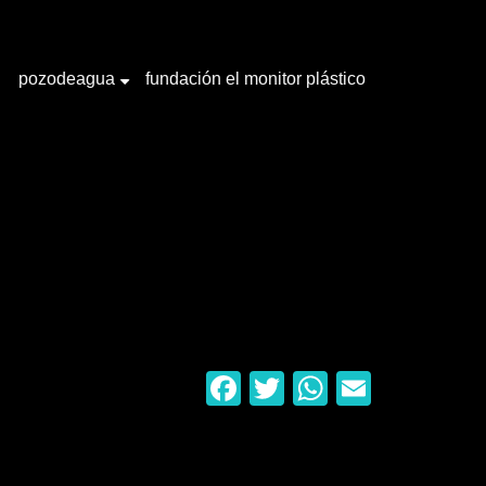
pozodeagua
fundación el monitor plástico
+
Facebook
Twitter
WhatsAp
Email