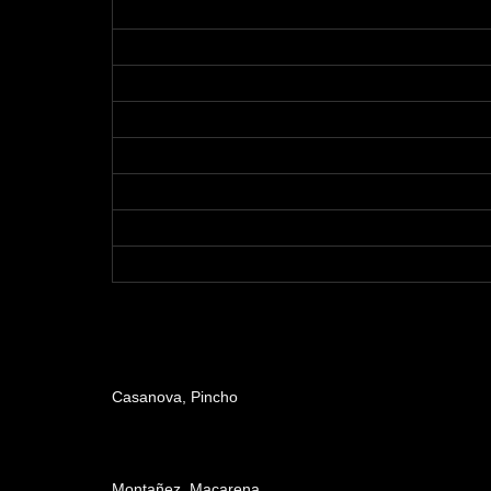
Dirección
Casanova, Pincho
Producción
Montañez, Macarena