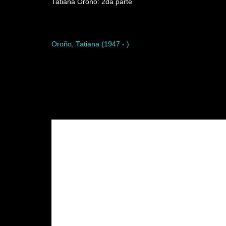
Tatiana Oroño: 2da parte
Artista del programa
Oroño, Tatiana (1947 - )
Video