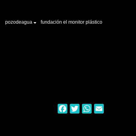
pozodeagua
fundación el monitor plástico
+
Facebook
Twitter
WhatsAp
Email