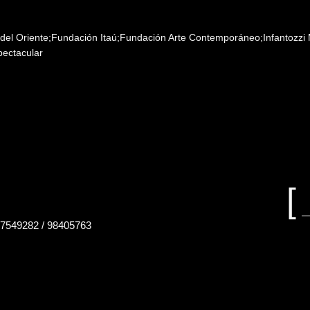
del Oriente;Fundación Itaú;Fundación Arte Contemporáneo;Infantozzi
ectacular
Buscar
en
el
sitio
B
e
7549282 / 98405763
el
si