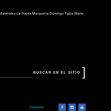
 Materiales;La Pupila;Marquería Domingo Tapia;Marte
uscar
n
tio
Contacto