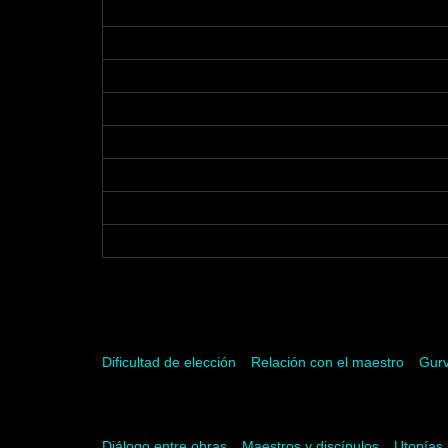
Palabras clave
Dificultad de elección
Relación con el maestro
Gurv
Palabras del artista
Diálogo entre obras
Maestros y discípulos
Utopías