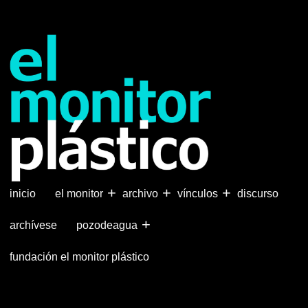
Pasar
al
contenido
principal
+
+
+
inicio
el monitor
archivo
vínculos
discurso
+
archívese
pozodeagua
fundación el monitor plástico